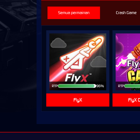
Semua permainan
Crash Game
RTP
96%
RTP
FlyX
FlyX 