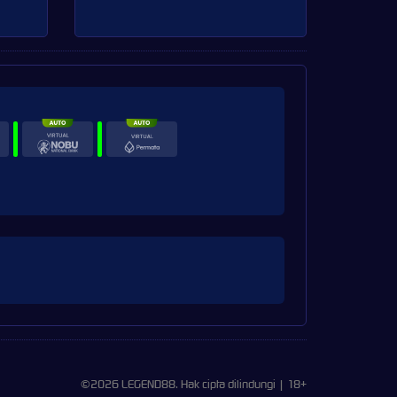
©2026 LEGEND88. Hak cipta dilindungi | 18+