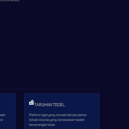
TARUHAN TOGEL
haan
Platform togel yang menarik dari perusahan
ame
terbaik di dunia yang menawarkan hadiah
kemenangan besar