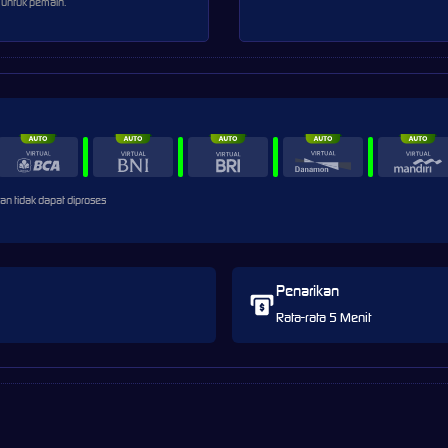
untuk pemain.
an tidak dapat diproses
Penarikan
Rata-rata 5 Menit