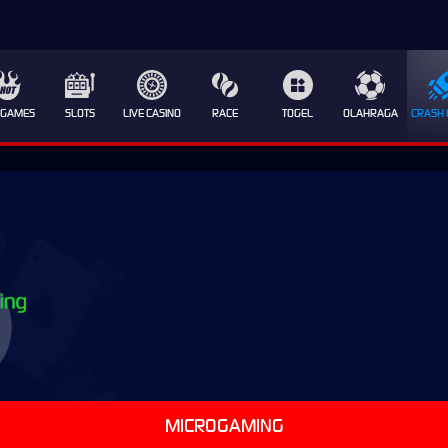
 GAMES
SLOTS
LIVE CASINO
RACE
TOGEL
OLAHRAGA
CRASH
MICROGAMING