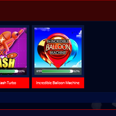
90%
RTP
92%
Cash Turbo
Incredible Balloon Machine