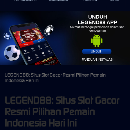
UNDUH
LEGEND88 APP
Nikmati berbagai permainan dalam satu
genggaman
UNDUH
PANDUAN INSTALASI
LEGEND88: Situs Slot Gacor Resmi Pilihan Pemain
Indonesia Hari Ini
LEGEND88: Situs Slot Gacor
Resmi Pilihan Pemain
Indonesia Hari Ini