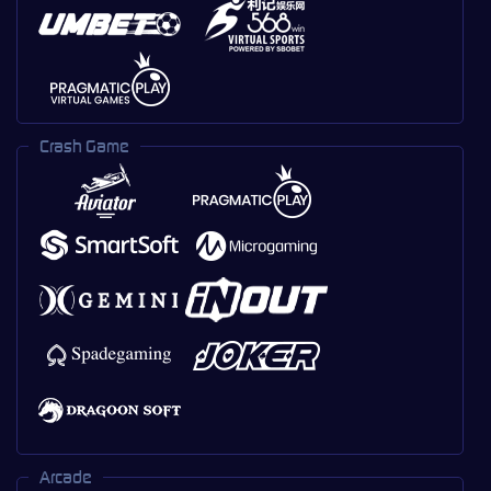
Crash Game
Arcade