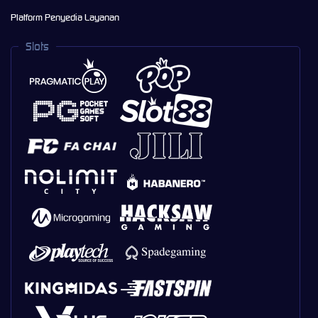
Platform Penyedia Layanan
Slots