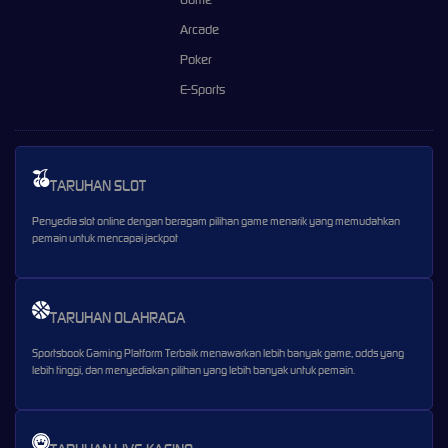
Arcade
Poker
E-Sports
TARUHAN SLOT
Penyedia slot online dengan beragam pilihan game menarik yang memudahkan
pemain untuk mencapai jackpot
TARUHAN OLAHRAGA
Sportsbook Gaming Platform Terbaik menawarkan lebih banyak game, odds yang
lebih tinggi, dan menyediakan pilihan yang lebih banyak untuk pemain.