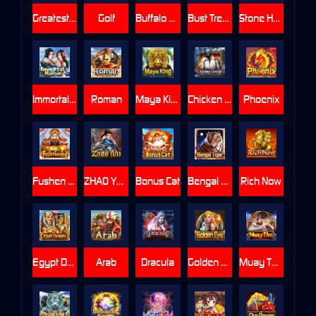
Greatest Circus
Golf
Buffalo Burst
Bust Treasury
Stone Hominid
Immortal Heroes
Roman
Maya King
Chicken Dinner
Phoenix
Fushen Coming
ZHAO YUN
Bonus Cat
Bengal Tiger
Rich Now
Egypt Dynasty
Arab
Dracula
Golden Eye
Muay Thai