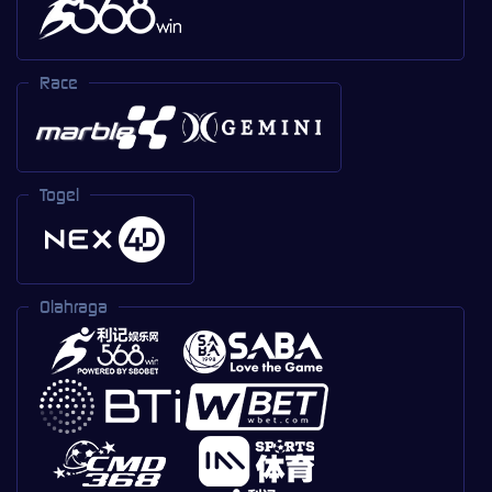
Race
Togel
Olahraga