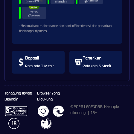
* Selama bank maintenance dan bank offline deposit dan penarikan
tidak dapat diproses
Deposit
Penarikan
Rata-rata 3 Menit
Rata-rata 5 Menit
Tanggung Jawab
Browser Yang
Bermain
Didukung
©2026 LEGEND88. Hak cipta
dilindungi | 18+