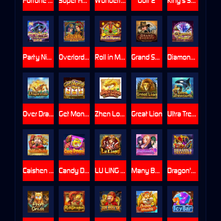
Fortune Twins
Super Hoo Hey How
Wonderful Christmas
Golf 2
King's Sword
Party Night
Overlord & Concubine
Roll in Money
Grand Sheriff
Diamond Mogul
Over Dragon's Gate
Get Money
Zhen Long Ju Bao
Great Lion
Ultra Treasure
Caishen Coming
Candy Dynasty
LU LING QI
Many Beauties
Dragon's Treasure