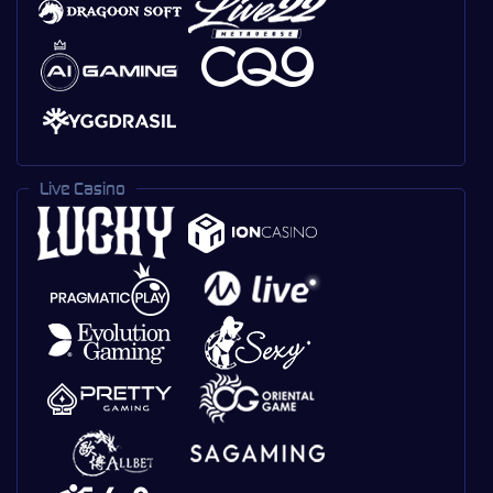
Live Casino