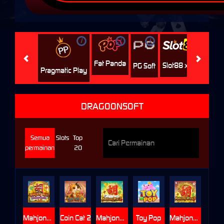
i
i
i
i
i
Facha
Fat Panda
Slot88 x PP
PG Soft
Pragmatic Play
DRAGOONSOFT
Semua
Slots
Top
permainan
20
Mahjong Win
Coin Cat 2
Mahjong Win 2
Toy Pop
Mahjong Win 3