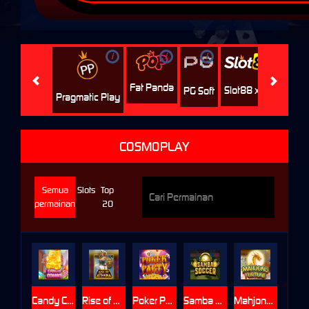
i
i
i
i
i
Facha
Fat Panda
Slot88 x PP
PG Soft
Pragmatic Play
COSMOPLAY
Semua
Slots
Top
permainan
20
Candy Combo
Rise of Athena
Poker Party
Samba Soccer
Mahjong Fortune