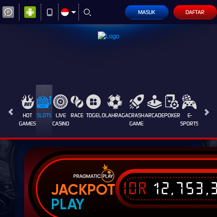
MASUK
DAFTAR
HOT
SLOTS
LIVE
RACE
TOGEL
OLAHRAGA
CRASH
ARCADE
POKER
E-
PROMO
GAMES
CASINO
GAME
SPORTS
IDR
12,753,
JACKPOT
PLAY