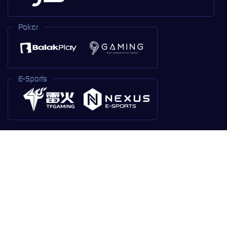
Poker
E-Sports