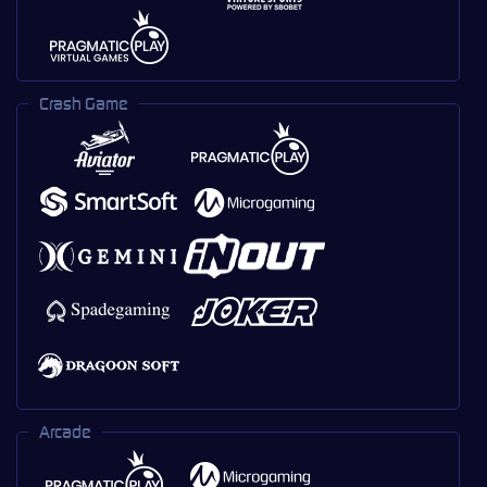
Crash Game
Arcade