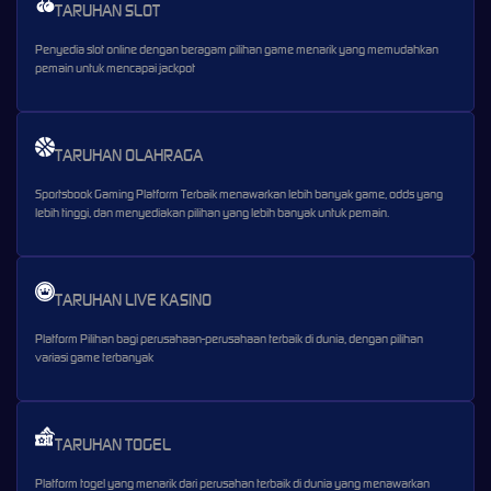
TARUHAN SLOT
Penyedia slot online dengan beragam pilihan game menarik yang memudahkan
pemain untuk mencapai jackpot
TARUHAN OLAHRAGA
Sportsbook Gaming Platform Terbaik menawarkan lebih banyak game, odds yang
lebih tinggi, dan menyediakan pilihan yang lebih banyak untuk pemain.
TARUHAN LIVE KASINO
Platform Pilihan bagi perusahaan-perusahaan terbaik di dunia, dengan pilihan
variasi game terbanyak
TARUHAN TOGEL
Platform togel yang menarik dari perusahan terbaik di dunia yang menawarkan