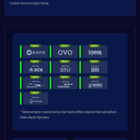
hadiah kemenangan besar
* Selama bank maintenance dan bank offline deposit dan penarikan
tidak dapat diproses