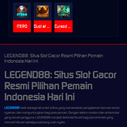
ITERO
Duel at Dawn
Cursed Crypt
LEGEND88: Situs Slot Gacor Resmi Pilihan Pemain
Indonesia Hari Ini
LEGEND88: Situs Slot Gacor
Resmi Pilihan Pemain
Indonesia Hari Ini
LEGEND88
hadir sebagai situs slot online yang menawarkan pengalaman bermain aman,
nyaman, dan menguntungkan bagi para pemain. Dengan sistem modern dan antarmuka
yang ramah pengguna, LEGEND88 menjadi destinasi favorit bagi pencinta slot yang
mencari hiburan sekaligus peluang cuan nyata.