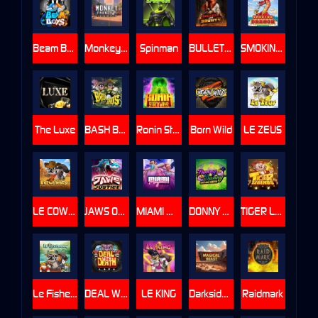
Beam Boys
Monkey Frenzy 2: Boss is Here!
Spinman
BULLETS AND BOUNTY
SMOKING DRAGON
The Luxe
BASH BROS
Ronin Stackways
Born Wild
LE ZEUS
LE COWBOY
JAWS OF JUSTICE
MIAMI MAYHEM
DONNY AND DANNY
TIGER LEGENDS
Le Fisherman
DEAL WITH DEATH
LE KING
Darkside Prairie: Magical Beast
Raidmark