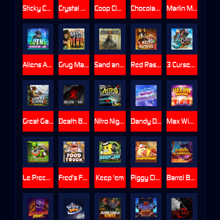
Sticky Candyland
Crystal Robot
Coop Clash
Chocolate Rocket
Marlin Masters Atlantis
Aliens Among Us
Grug Make Fire
Sand and Ashes
Red Rascal™
3 Cursed Chests™
Great Game Rockies
Death Becomes You
Nitro Nights
Dandy Diamonds
Max Win Machine
Le Prechaun
Fred's Food Truck
Keep 'em
Piggy Cluster Hunt
Barrel Bonanza