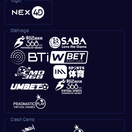
Togel
Olahraga
Crash Game