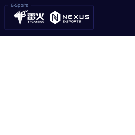
E-Sports